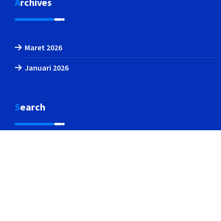
Archives
Maret 2026
Januari 2026
Search
Pencarian
untuk:
Hak cipta & salinan; 2026. Dibuat oleh
TIGA