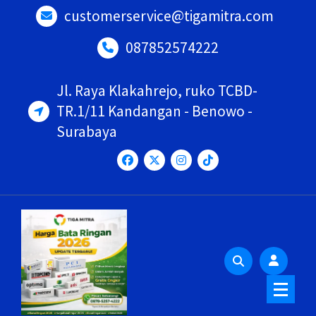
Lewati
customerservice@tigamitra.com
ke
konten
087852574222
Jl. Raya Klakahrejo, ruko TCBD-
TR.1/11 Kandangan - Benowo -
Surabaya